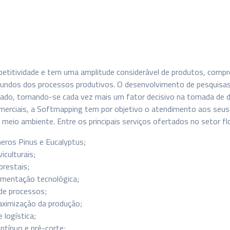
mpetitividade e tem uma amplitude considerável de produtos, com
oriundos dos processos produtivos. O desenvolvimento de pesquis
cado, tornando-se cada vez mais um fator decisivo na tomada de 
omerciais, a Softmapping tem por objetivo o atendimento aos seus 
 meio ambiente. Entre os principais serviços ofertados no setor fl
ros Pinus e Eucalyptus;
iculturais;
orestais;
ementação tecnológica;
 de processos;
aximização da produção;
 logística;
ntínuo e pré-corte;