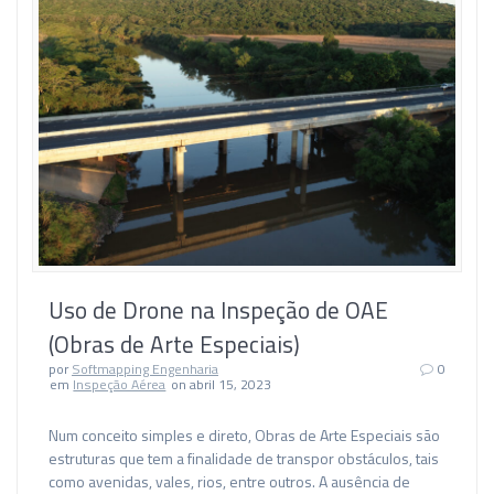
Uso de Drone na Inspeção de OAE
(Obras de Arte Especiais)
por
Softmapping Engenharia
0
em
Inspeção Aérea
on abril 15, 2023
Num conceito simples e direto, Obras de Arte Especiais são
estruturas que tem a finalidade de transpor obstáculos, tais
como avenidas, vales, rios, entre outros. A ausência de